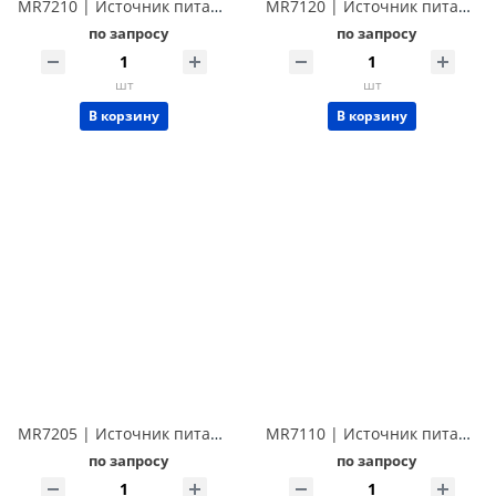
MR7210 | Источник питания AC: 300В/1000Вт/1-1000Гц, DC: 424В/700Вт/7А Techmize MR7210 (Tonghui TH7210)
MR7120 | Источник питания AC, 0-300В/2000Вт, 45.0Гц-500Гц Techmize MR7120 (Tonghui TH7120)
по запросу
по запросу
шт
шт
В корзину
В корзину
MR7205 | Источник питания AC: 300В/500Вт/1-1000Гц, DC: 424В/350Вт/3.5А Techmize MR7205 (Tonghui TH7205)
MR7110 | Источник питания AC, 0-300В/1000Вт, 45.0Гц-500Гц Techmize MR7110 (Tonghui TH7110)
по запросу
по запросу