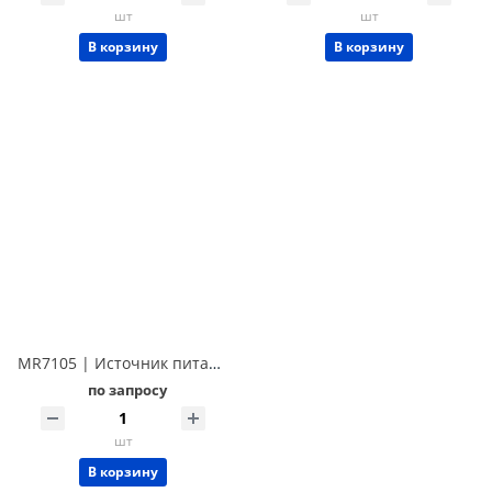
шт
шт
В корзину
В корзину
MR7105 | Источник питания AC, 0-300В/500Вт, 45.0Гц-500Гц Techmize MR7105 (Tonghui TH7105)
по запросу
шт
В корзину