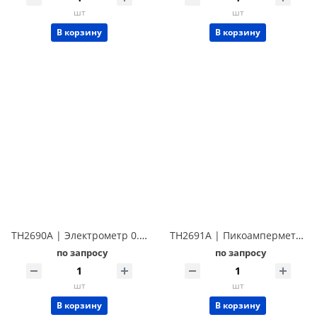
шт
шт
В корзину
В корзину
TH2690A | Электрометр 0.01 пА/1000 В Techmize TH2690A
TH2691A | Пикоамперметр 0.01 пА Techmize TH2691A
по запросу
по запросу
шт
шт
В корзину
В корзину