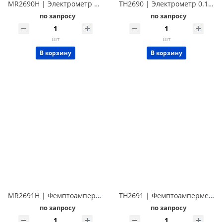
MR2690H | Электрометр 0.01 фА/1000 В Techmize MR2690H (Tonghui TH2690H)
TH2690 | Электрометр 0.1 фА/1000 В Techmize TH2690
по запросу
по запросу
шт
шт
В корзину
В корзину
MR2691H | Фемптоамперметр 0.01 фА Techmize MR2691H (Tonghui TH2691H)
TH2691 | Фемптоамперметр 0.1 фА Techmize TH2691
по запросу
по запросу