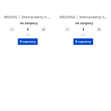
MR2695 | Электрометр 0.01 фА/3000 В Techmize MR2695 (Tonghui TH2695)
MR2695A | Электрометр 0.01 фА/1500 В Techmize MR2695A (Tonghui TH2695A)
по запросу
по запросу
шт
шт
В корзину
В корзину