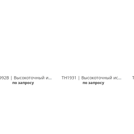
TH1992B | Высокоточный источник-измеритель питания, 2 канала, 200мВ-200В, 100нА-3А Techmize TH1992B (Tonghui TH1992B)
TH1931 | Высокоточный источник-измеритель (SMU), 1 канал, 200 В/3 А (10 А имп.) Techmize TH1931 (Tonghui TH1931)
по запросу
по запросу