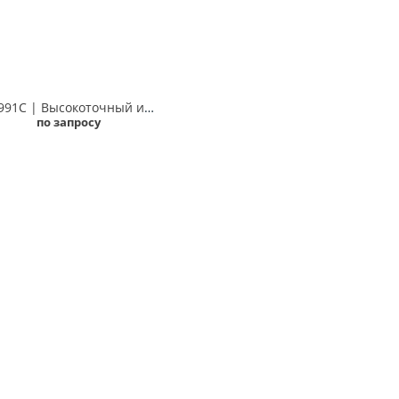
TH1991C | Высокоточный источник-измеритель питания, 1 канал, 200мВ-60В, 100нА-1.5А Techmize TH1991C (Tonghui TH1991C)
по запросу