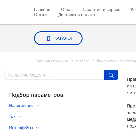
Главная
О нас
Гарантия и сервис
Ко
Статьи
Доставка и оплата
КАТАЛОГ
Главная страница
Каталог
Измерители слаботоч
Пре
инт
чет
Подбор параметров
Напряжение
При
эле
Ток
мед
под
Интерфейсы