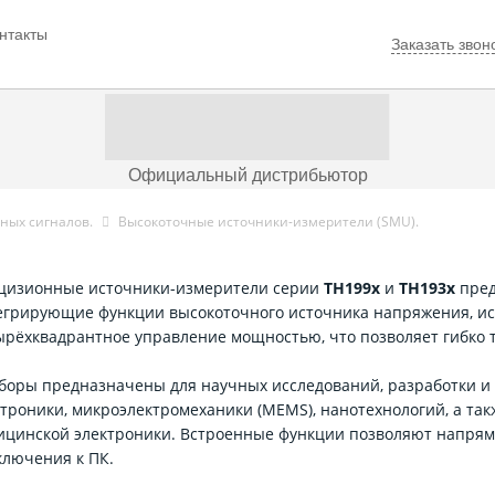
нтакты
Заказать звон
Официальный дистрибьютор
ных сигналов.
Высокоточные источники-измерители (SMU).
цизионные источники-измерители серии
TH199x
и
TH193x
пред
егрирующие функции высокоточного источника напряжения, ис
ырёхквадрантное управление мощностью, что позволяет гибко т
боры предназначены для научных исследований, разработки и 
ктроники, микроэлектромеханики (MEMS), нанотехнологий, а так
ицинской электроники. Встроенные функции позволяют напряму
ключения к ПК.