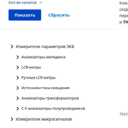
Кол-во каналов
Клю
ско
пер
и
T
Измерители параметров ЭКБ
Анализаторы импеданса
LCR-метры
Ручные LCR-метры
Источники тока смещения
Анализаторы трансформаторов
C-V анализаторы полупроводников
Измерители микросигналов