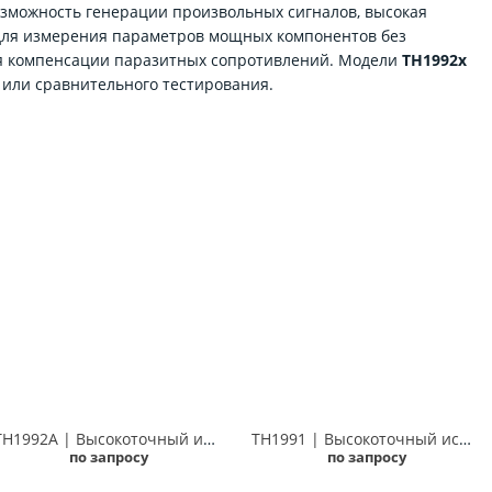
возможность генерации произвольных сигналов, высокая
ы для измерения параметров мощных компонентов без
для компенсации паразитных сопротивлений. Модели
TH1992x
или сравнительного тестирования.
TH1992A | Высокоточный источник-измеритель питания, 2 канала, 200мВ-200В, 100нА-3А/10А(импульс.) Techmize TH1992A (Tonghui TH1992A)
TH1991 | Высокоточный источник-измеритель питания, 1 канал, 200мВ-200В, 10нА-3А/10А(импульс.) Techmize TH1991 (Tonghui TH1991)
по запросу
по запросу