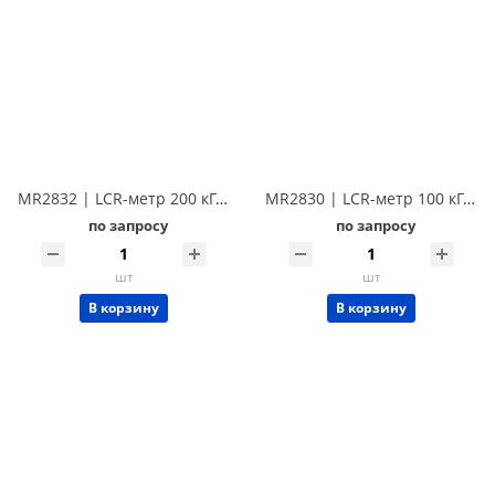
MR2832 | LCR-метр 200 кГц Techmize MR2832 (Tonghui TH2832)
MR2830 | LCR-метр 100 кГц Techmize MR2830 (Tonghui TH2830)
по запросу
по запросу
шт
шт
В корзину
В корзину