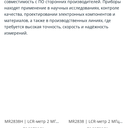
совместимость с ПО сторонних производителей. Приборы
находят применение в научных исследованиях, контроле
качества, проектировании электронных компонентов и
материалов, а также в производственных линиях, где
требуется высокая точность, скорость и надёжность
измерений.
MR2838H | LCR-метр 2 МГц Techmize MR2838H (Tonghui TH2838H)
MR2838 | LCR-метр 2 МГц Techmize MR2838 (Tonghui TH2838)