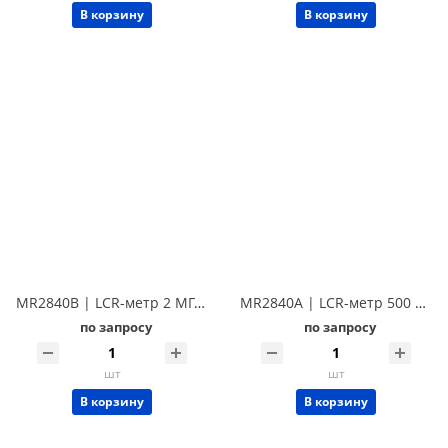
В корзину
В корзину
MR2840B | LCR-метр 2 МГц Techmize MR2840B (Tonghui TH2840B)
MR2840A | LCR-метр 500 кГц Techmize MR2840A (Tonghui TH2840A)
по запросу
по запросу
шт
шт
В корзину
В корзину