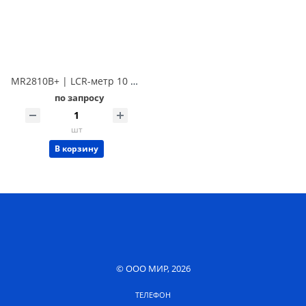
MR2810B+ | LCR-метр 10 кГц Techmize MR2810B+ (Tonghui TH2810B+)
по запросу
шт
В корзину
© ООО МИР, 2026
ТЕЛЕФОН