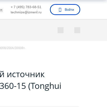
+ 7 (495) 783-68-51
ок
Войти
techmize@izmeril.ru
000В/200А/3000Вт.
й источник
360-15 (Tonghui