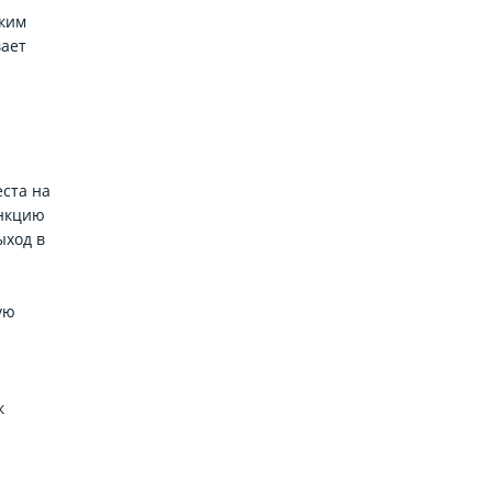
оким
вает
ста на
ункцию
ыход в
ую
к