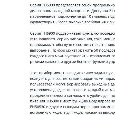
Серия TH6900 представляет собой программир
диапазоном выходной мощности. Доступна 21 м
параллельное подключение до 10 главных-подч
удовлетворить более высокие требования к вы
Серия TH6900 поддерживает функцию последо
устанавливать серию напряжения, тока, мощно
правилами, чтобы лучше соответствовать пол
выгорание. Прибор может хранить 50 последов
каждого шага можно установить независимо, в
режиме наклона и другие богатые функции уп
Этот прибор может выводить синусоидальную 
волну и т. д. в соответствии с заданными пара
пользователи могут формировать выходные да
установлена ​​до десяти шагов, и каждый шаг 
продолжительности сигнала, что удобно для п
питания TH6900 имеет функцию моделирования
EN50530 и другим выводам через программное
встроенную модель для моделирования выходн