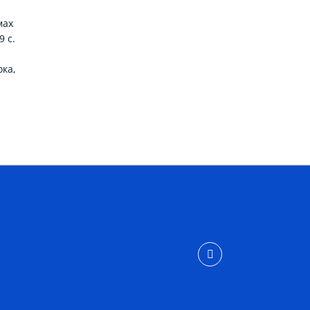
мах
9 с.
ока,