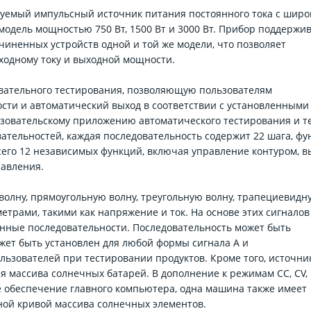
уемый импульсный источник питания постоянного тока с шир
одель мощностью 750 Вт, 1500 Вт и 3000 Вт. Прибор поддержи
иненных устройств одной и той же модели, что позволяет
ходному току и выходной мощности.
вательного тестирования, позволяющую пользователям
сти и автоматический выход в соответствии с установленными
ьзовательскому приложению автоматического тестирования и те
ательностей, каждая последовательность содержит 22 шага, ф
сего 12 независимых функций, включая управление контуром, в
равления.
волну, прямоугольную волну, треугольную волну, трапециевидн
метрами, такими как напряжение и ток. На основе этих сигналов
нные последовательности. Последовательность может быть
может быть установлен для любой формы сигнала А и
ользователей при тестировании продуктов. Кроме того, источни
 массива солнечных батарей. В дополнение к режимам CC, CV,
 обеспечение главного компьютера, одна машина также имеет
ой кривой массива солнечных элементов.