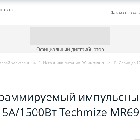
нтакты
Заказать звон
Официальный дистрибьютор
ловой электроники.
Источники питания DC импульсные.
Серия до 1
граммируемый импульсны
15А/1500Вт Techmize MR69