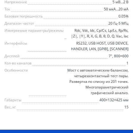
Напряжение
5 мВ…2 В
Ток
50 мкА…20 мА
Базовая погрешность
0.05%
Диапазон частот
20 Гц-5 МГц
Измеряемые параметры/режимы
Rdc, Vdc, Idc, Cp/Cs, Lp/Ls, Rp/Rs,
|Z|, |Y|, R, X, G, B, θ, D, Q, Vac, Iac
Интерфейсы
RS232, USB HOST, USB DEVICE,
HANDLER, LAN, [GPIB], [SCANNER]
Дисплей
7", 800×600
Кол-во каналов
1
Особенности
Мост с автоматическим балансом,
четырехконтактный тест пары.
Развертка по списку из 201 точек.
Многопараметрический
графический анализ.
Габариты
400×132×425 мм
Вес, кг
15