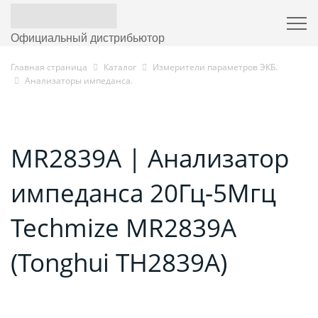
Официальный дистрибьютор
Главная страница
Каталог
Измерители параметров ЭКБ.
Анализаторы импеданса.
MR2839A | Анализатор
импеданса 20Гц-5Мгц
Techmize MR2839A
(Tonghui TH2839A)