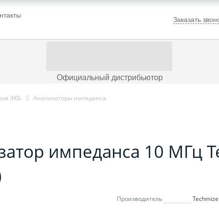
нтакты
Заказать звон
Официальный дистрибьютор
ов ЭКБ.
Анализаторы импеданса.
затор импеданса 10 МГц T
)
Производитель
Techmize