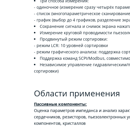
Три способа измерения:
- одиночное (измерение сразу четырёх параме
- список (многопараметрическое сканирование 
- график (выбор до 4 графиков, разделение экра
Сохранение сигнала и снимок экрана нажат
Измерение круговой проводимости пьезоэл
Продвинутый режим сортировки:
- режим LCR: 10 уровней сортировки
- режим графического анализа: поддержка сор
Поддержка команд SCPI/Modbus, совместимос
Независимое управление гидравлическим/п
сортировки)
Области применения
Пассивные ко
мпоненты:
Оценка параметров импеданса и анализ харак
сердечников, резисторов, пьезоэлектронных у
компонентов, кристаллов