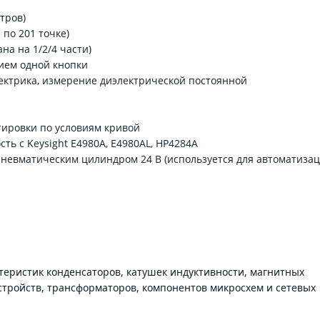
тров)
по 201 точке)
на на 1/2/4 части)
ием одной кнопки
ектрика, измерение диэлектрической постоянной
тировки по условиям кривой
ть с Keysight E4980A, E4980AL, HP4284A
невматическим цилиндром 24 В (используется для автоматиза
теристик конденсаторов, катушек индуктивности, магнитных
стройств, трансформаторов, компонентов микросхем и сетевых