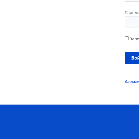
Парол
Запо
Забыли